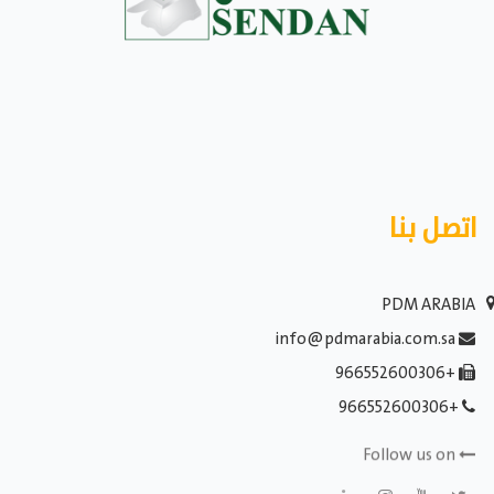
اتصل بنا
PDM ARABIA
info@pdmarabia.com.sa
+966552600306
+966552600306
Follow us on